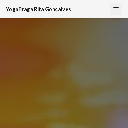
YogaBraga Rita Gonçalves