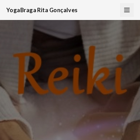
YogaBraga Rita Gonçalves