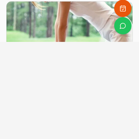
Massagem Shiatsu
Saber mais
YogaBraga Rita Gonçalves
Um espaço de acolhimento, consciência e transformação.