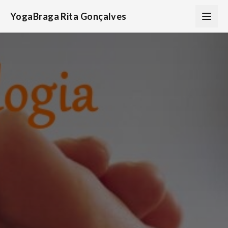
YogaBraga Rita Gonçalves