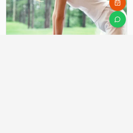
Massagem Shiatsu
Saber mais
YogaBraga Rita Gonçalves
Um espaço de acolhimento, consciência e transformação.
Yoga, Pilates e Terapias Integrativas em Braga.