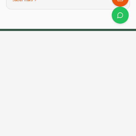
YogaBraga Rita Gonçalves
Um espaço de acolhimento, consciência e transformação.
Yoga, Pilates e Terapias Integrativas em Braga.
Navegação
Sobre Nós