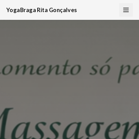
YogaBraga Rita Gonçalves