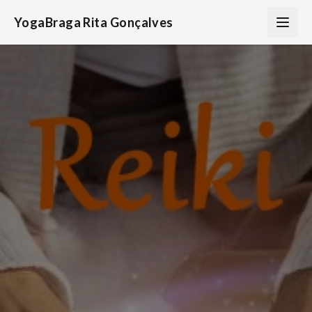
YogaBraga Rita Gonçalves