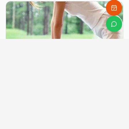
Massagem Shiatsu
Saber mais
YogaBraga Rita Gonçalves
Um espaço de acolhimento, consciência e transformação.